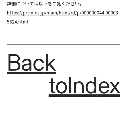
詳細については以下をご覧ください。
https://prtimes.jp/main/html/rd/p/000000044.00003
5524.html
Back
B
a
c
k
to
Index
t
o
I
n
d
e
x