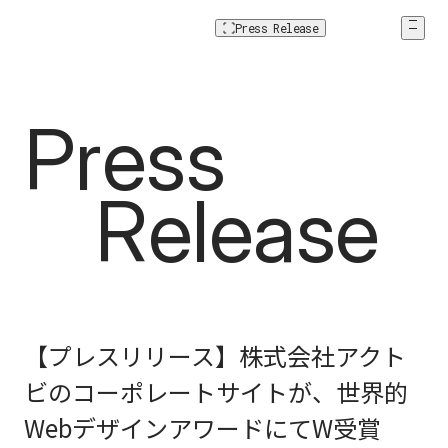
Press Release
Press Relea
P
r
e
s
s
Press Rel
R
e
l
e
a
s
e
【プレスリリース】株式会社アクト
ビのコーポレートサイトが、世界的
WebデザインアワードにてW受賞