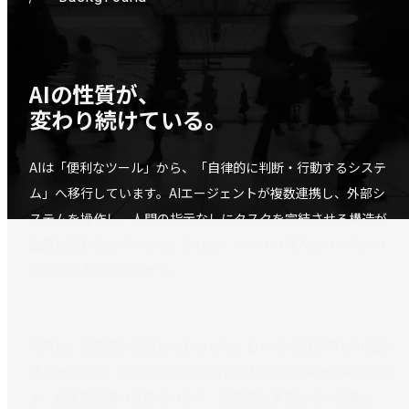
Background
AIの性質が、
変わり続けている。
AIは「便利なツール」から、「自律的に判断・行動するシステ
ム」へ移行しています。AIエージェントが複数連携し、外部シ
ステムを操作し、人間の指示なしにタスクを完結させる構造が
企業に入り始めています。これは、ツールの導入とはリスクの
種類が根本的に違います。
同時に、法制度が現実になりました。日本では2025年にAI推進
法が施行され、EUでは2026年8月にEU AI Actが完全適用されま
す。倫理的配慮は任意ではなく、国際的に事業を行う組織に