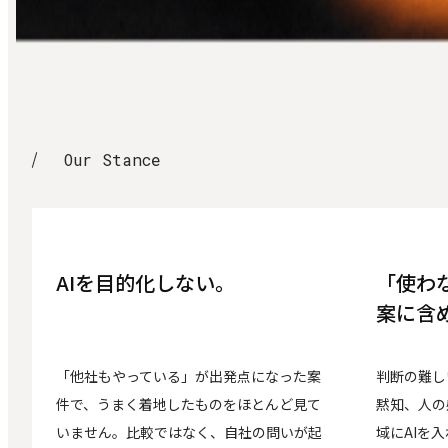
O
u
r
S
t
a
n
c
e
Our Stance
AIを目的化しない。
「使わ
案に含
「他社もやっている」が出発点になった案
判断の難し
件で、うまく着地したものをほとんど見て
黙知、人の
いません。比較ではなく、自社の問いが起
域にAIを