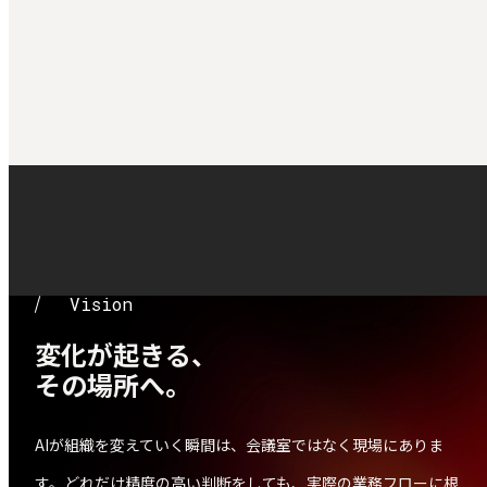
V
i
s
i
o
n
Vision
変化が起きる、
その場所へ。
AIが組織を変えていく瞬間は、会議室ではなく現場にありま
す。どれだけ精度の高い判断をしても、実際の業務フローに根