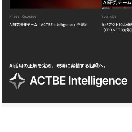
Press Release
YouTube
AI研究開発チーム「ACTBE Intelligence」を発足
なぜアクトビはAI
【CEO×CTO対談
AI活用の正解を定め、現場に実装する組織へ。
メインメニュー