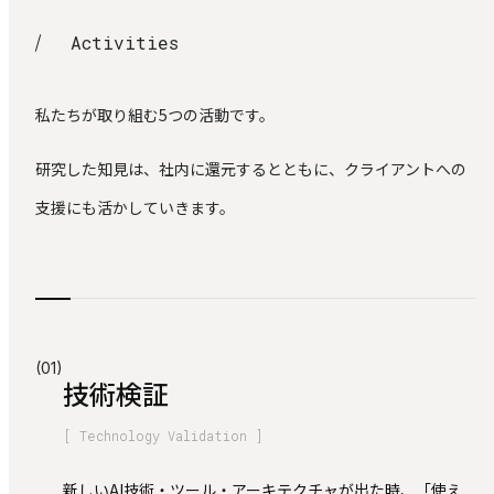
A
c
t
i
v
i
t
i
e
s
Activities
私たちが取り組む5つの活動です。
研究した知見は、社内に還元するとともに、クライアントへの
支援にも活かしていきます。
(01)
技術検証
[ Technology Validation ]
新しいAI技術・ツール・アーキテクチャが出た時、「使え