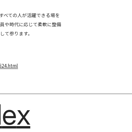
. __すべての人が活躍できる場を
員や時代に応じて柔軟に整備
トして参ります。
524.html
dex
dex
d
e
x