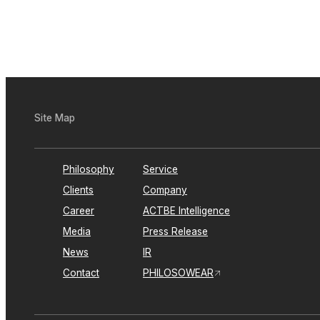
B
a
c
k
t
o
I
n
Site Map
Philosophy
Service
Clients
Company
Career
ACTBE Intelligence
Media
Press Release
News
IR
Contact
PHILOSOWEAR