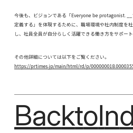
今後も、ビジョンである「Everyone be protagonist
定義する」を体現するために、職場環境や社内制度を社
し、社員全員が自分らしく活躍できる働き方をサポー
その他詳細については以下をご覧ください。
https://prtimes.jp/main/html/rd/p/000000018.000035
Back
Back
to
to
In
In
B
a
c
k
t
o
I
n