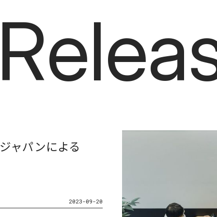
 Relea
Press 
R
e
l
e
a
Wジャパンによる
2023-09-20