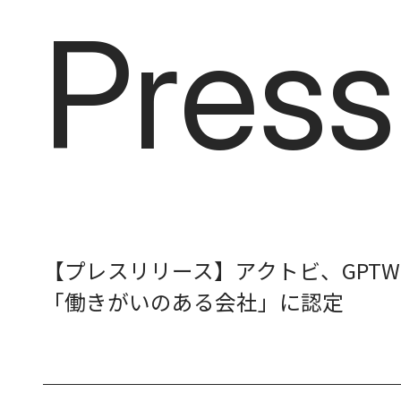
Press
P
r
e
s
s
【プレスリリース】アクトビ、GPT
「働きがいのある会社」に認定