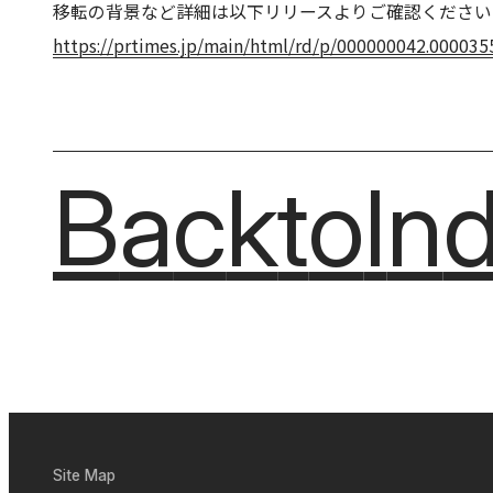
移転の背景など詳細は以下リリースよりご確認ください
https://prtimes.jp/main/html/rd/p/000000042.000035
Back
Back
to
to
In
In
B
a
c
k
t
o
I
n
B
a
c
k
t
o
I
n
Site Map