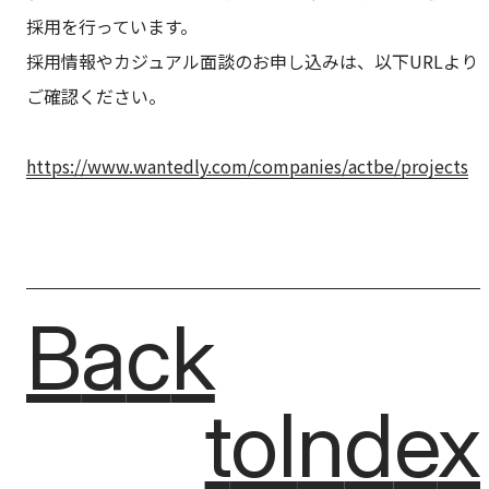
採用を行っています。
採用情報やカジュアル面談のお申し込みは、以下URLより
ご確認ください。
https://www.wantedly.com/companies/actbe/projects
Back
B
a
c
k
to
Index
t
o
I
n
d
e
x