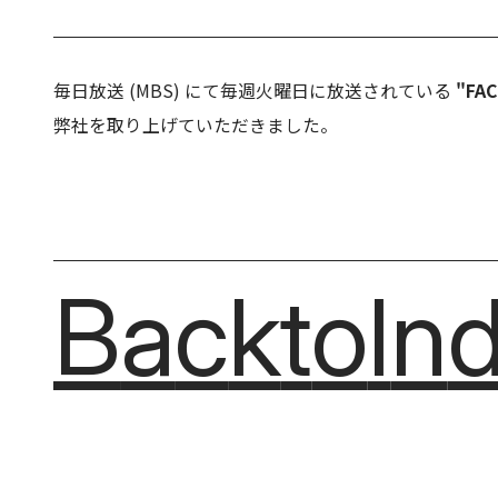
毎日放送 (MBS) にて毎週火曜日に放送されている
"F
弊社を取り上げていただきました。
Back
Back
to
to
In
In
B
a
c
k
t
o
I
n
B
a
c
k
t
o
I
n