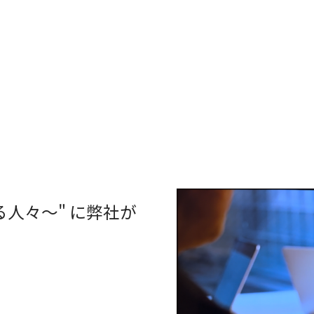
s
くる人々〜" に弊社が