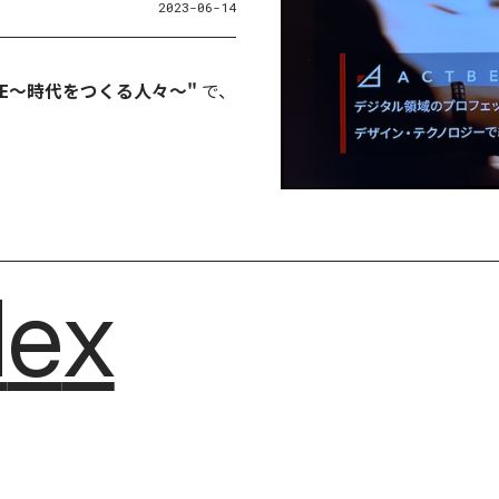
2023-06-14
ACE〜時代をつくる人々〜"
で、
dex
dex
d
e
x
d
e
x