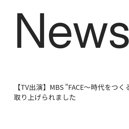
News
N
e
w
【TV出演】MBS "FACE〜時代をつ
取り上げられました