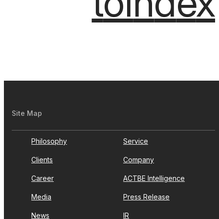
to
Index
t
o
I
n
d
e
x
Site Map
Philosophy
Service
Clients
Company
Career
ACTBE Intelligence
Media
Press Release
News
IR