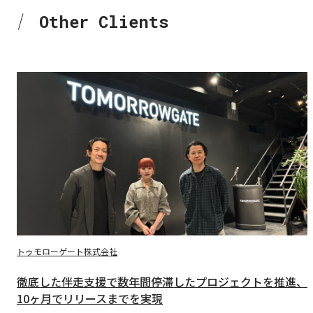
O
t
h
e
r
C
l
i
e
n
t
s
Other Clients
トゥモローゲート株式会社
徹底した伴走支援で数年間停滞したプロジェクトを推進、
10ヶ月でリリースまでを実現