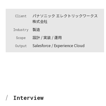
概要
パナソニック エレクトリックワークス
Client
株式会社
製造
Industry
設計 / 実装 / 運用
Scope
Salesforce / Experience Cloud
Output
I
n
t
e
r
v
i
e
w
Interview