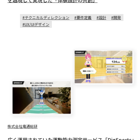
を越境して実現した「体験設計の共創」
テクニカルディレクション
要件定義
設計
開発
UX/UIデザイン
株式会社電通総研
広く運用されていた運動能力測定サービス「DigSports」